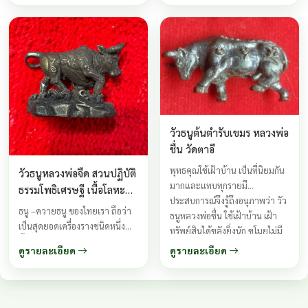
วัวธนูต้นตำรับเขมร หลวงพ่อ
ชื่น วัดตาอี
พุทธคุณใช้เฝ้าบ้าน เป็นที่นิยมกัน
วัวธนูหลวงพ่อจืด สวนปฏิบัติ
มากและแทบทุกรายมี
ธรรมโพธิเศรษฐี เนื้อโลหะ
ประสบการณ์จึงรู้ถึงอนุภาพว่า วัว
อาถรรพ์ สร้างปี 2548
ธนู –ควายธนู ของไทยเรา ถือว่า
ธนูหลวงพ่อชื่น ใช้เฝ้าบ้าน เฝ้า
เป็นสุดยอดเครื่องรางชนิดหนึ่ง
ทรัพย์สินได้ขลังยิ่งนัก ขโมยไม่มี
ตั้งแต่โบราณ คุณสมบัติของ
ทางเอาอะไรไปได้เลย วัวธนูจะมี
ดูรายละเอียด
ดูรายละเอียด
เครื่องรางชนิดนี้ คือการป้องกัน
อนุภาพในทางป้องกัน ...
คุ้มครองผู้บูชาให้พ้นภยันตราย
จากภูติผีปิศาจต่อสู้กับอสูรกาย
ตลอดจนคุณไสยต่างๆ แม้แต่ผู้