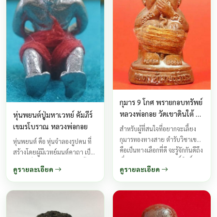
เข้มขลังและเฮี้ยนแรงเป็นทวีคูณ
เข้มขลังและเฮี้ยนแรงเป็นทวีคูณ
...
...
กุมาร 9 โกศ พรายกอบทรัพย์
หลวงพ่อกอย วัดเขาดินใต้ ปี
หุ่นพยนต์ปู่มหาเวทย์ คัมภีร์
2552
เขมรโบราณ หลวงพ่อกอย
สำหรับผู้ที่สนใจที่อยากจะเลี้ยง
กุมารทองทางสาย ตำรับวิชาเขมร
หุ่นพยนต์ คือ หุ่นจำลองรูปคน ที่
คือเป็นทางเลือกที่ดี จะรู้จักกันดีถึง
สร้างโดยผู้มีเวทย์มนต์คาถา เป็น
เรื่องความขลังความศักดิ์สิทธิ์
ความเชื่อในวิชาไสยศาสตร์ตั้งแต่
ดูรายละเอียด
ดูรายละเอียด
ความเฮี้ยน ของกุมารเก้าโกศ
ครั้งโบราณเรียกว่า “วิชาผูก
พรายกอบทรัพย์ เป็นกุมารทองกึ่ง
หุ่น”สมัยโบราณโดยการใช้หญ้า
เทพกึ่งพรายที่มีฤทธิ์สูงทางด้าน
แพรก,ไม้ไผ่,ขี้ผึ้ง,หรือผ้ายันต์แต่
เมตตามหานิยม และเมตตา
ปัจจุบันนี้ที่นิยมกันมากคือการ
ค้าขาย เหมาะสำหรับเลี้ยงไว้
สร้างจากโลหะอาถรรพณ์ที่ใครๆ