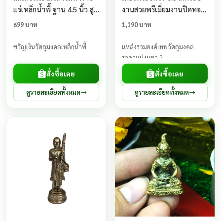
แร่เหล็กน้ำพี้ ฐาน 4.5 นิ้ว สูง
งานสวยพรีเมี่ยมงานปิดทอง
10 นิ้ว
ประดับเพชร
699 บาท
1,190 บาท
ขวัญเงินวัตถุมงคลเหล็กน้ำพี้
แหล่งรวมองค์เทพวัตถุมงคล
ราคาแบ่งบูชา 2
สั่งซื้อเลย
สั่งซื้อเลย
ดูรายละเอียดทั้งหมด
ดูรายละเอียดทั้งหมด