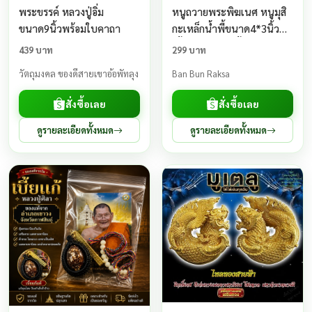
พระขรรค์ หลวงปู่อิ่ม
หนูถวายพระพิฆเนศ หนูมุสิ
ขนาด9นิ้วพร้อมใบคาถา
กะเหล็กน้ำพี้ขนาด4*3นิ้ว
เนื้อแร่เหล็กน้ำพี้ รับประการ
439 บาท
299 บาท
ชำรุดจากการขนส่งปลุกเสก
วัตถุมงคล ของดีสายเขาอ้อพัทลุง
Ban Bun Raksa
มาแล้ว
สั่งซื้อเลย
สั่งซื้อเลย
ดูรายละเอียดทั้งหมด
ดูรายละเอียดทั้งหมด