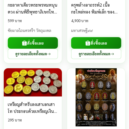
กะลาตาเดียวพระพรหมหนุน
ครุฑล้างอาถรรพ์2 เนื้อ
ดวง ผ่านพิธีพุทธาภิเษกใหญ่
กะไหล่ทอง พิมพ์เล็ก ของ
3 วาระ วัดหน้าพระบรมธาตุ
หลวงพ่อวราห์ วัดโพธิทอง
599 บาท
4,900 บาท
รับประกันแท้100%
ชัยผาลไถนครศรีฯ วัตถุมงคล
มหาเศรษฐี๙๙
สั่งซื้อเลย
สั่งซื้อเลย
ดูรายละเอียดทั้งหมด
ดูรายละเอียดทั้งหมด
เหรียญสำหรับลงเสาเอกเสา
โท ประกอบด้วยเหรียญเงิน 9
+ ทอง 9 (แถมเเงิน+ทอง
295 บาท
อย่างละ 1 เหรียญ)