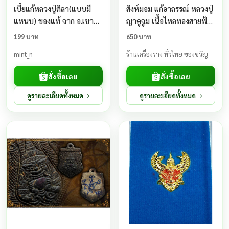
เบี้ยแก้หลวงปู่ศิลา(แบบมี
สิงห์มอม แก้อาถรรณ์ หลวงปู่
แหนบ) ของแท้ จาก อ.เขาวง
ญาคูจูม เนื้อไหลทองสายฟ้า
จ.กาฬสินธุ์
ซีลเดิมแกะลุ้นเลขเอง
199 บาท
650 บาท
mint_n
ร้านเครื่องราง ทั่วไทย ของขวัญ
สั่งซื้อเลย
สั่งซื้อเลย
ดูรายละเอียดทั้งหมด
ดูรายละเอียดทั้งหมด