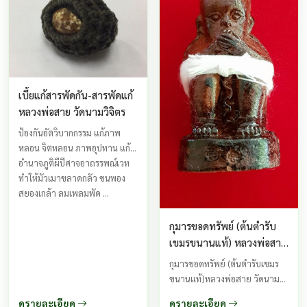
เรียกโชคลาค ...
ยอมรับว่าขลังเป็นทวีคูณจากวัตถุ
อาถรรพณ์ เหล่านี้โดยทำเป็นหุ่น
คนมีแขนมีขาแล้วปลุกเสกด้วย
คาถาอาคม
เบี้ยแก้สารพัดกัน-สารพัดแก้
หลวงพ่อสาย วัดนามวิจิตร
ป้องกันอัตวิบากกรรม แก้ภาพ
หลอน จิตหลอน ภาพอุปทาน แก้
อำนาจภูติผีปีศาจอาถรรพณ์เวท
ทำให้มัวเมาขลาดกลัว ขนพอง
สยองเกล้า ลมเพลมพัด ...
กุมารขอดทรัพย์ (ต้นตำรับ
เขมรขนานแท้) หลวงพ่อสาย
วัดนามวิจิตร
กุมารขอดทรัพย์ (ต้นตำรับเขมร
ขนานแท้)หลวงพ่อสาย วัดนาม
วิจิตร ศรีสะเกษ(ผู้สืบทอดพระเวท
ดูรายละเอียด
ดูรายละเอียด