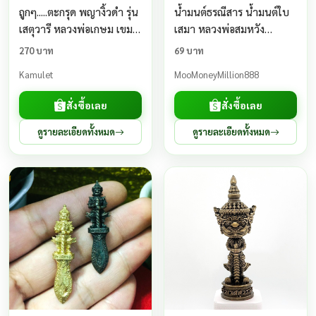
ถูกๆ.....ตะกรุด พญางิ้วดำ รุ่น
น้ำมนต์ธรณีสาร น้ำมนต์ใบ
เสตุวารี หลวงพ่อเกษม เขม
เสมา หลวงพ่อสมหวัง
โก 28 พ.ย. 2527 .....ต2
วัดกลางบางพระ นครปฐม
270 บาท
69 บาท
ของแท้100% เชื่อว่าช่วย
Kamulet
MooMoneyMillion888
ป้องกันคุณไสย์ เสนียดจัญไร
สั่งซื้อเลย
สั่งซื้อเลย
ดูรายละเอียดทั้งหมด
ดูรายละเอียดทั้งหมด