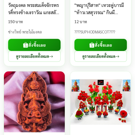
วัตถุมงคล พระสมเด็จจักรพร
"พญาปุริสาท" เทวะคู่บารมี
รดิ์ทรงช้างเอราวัณ แกะสลัก
"ท้าวเวสสุวรรณ" กินผี
จากกระดูกคชสาร
บันดาลทรัพย์
150 บาท
12 บาท
ช่างวิทย์ พระไม้มงคล
????SUPHODMASCOT????
สั่งซื้อเลย
สั่งซื้อเลย
ดูรายละเอียดทั้งหมด
ดูรายละเอียดทั้งหมด