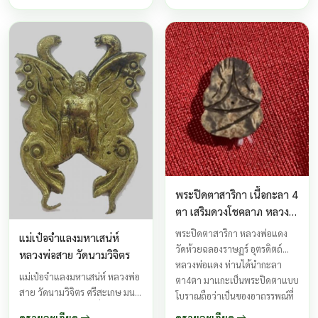
ชั้นจตุมหาราชิกา เป็นใหญ่เหนือ
ทิศอุดร (เหนือ) เป็นราชาเจ้าแห่ง
ยักษ์และภูตผีปีศาจ ...
พระปิดตาสาริกา เนื้อกะลา 4
ตา เสริมดวงโชคลาภ หลวง
พ่อแดง วัดห้วยฉลองราษฎร์
พระปิดตาสาริกา หลวงพ่อแดง
แม่เป๋อจำแลงมหาเสน่ห์
จ.อุตรดิตถ์
วัดห้วยฉลองราษฏร์ อุตรดิตถ์
หลวงพ่อสาย วัดนามวิจิตร
หลวงพ่อแดง ท่านได้นำกะลา
แม่เป๋อจำแลงมหาเสน่ห์ หลวงพ่อ
ตา4ตา มาแกะเป็นพระปิดตาแบบ
สาย วัดนามวิจิตร ศรีสะเกษ มนต์
โบราณถือว่าเป็นของอาถรรพณ์ที่
ดำคุณไสยอาถรรพณ์ชั่วร้ายยัง
หายาก ...
ดูรายละเอียด
ดูรายละเอียด