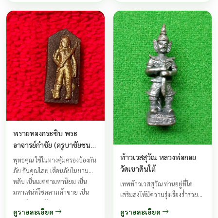
คุณสูงสุด ...
ชนวนศักดิ์สิทธิ์อาทิเช่น ชนวน
ศักดิ์สิทธิ์ทุกรุ่นของหลวงพ่อจืด
แผ่นยันต์ลงอักขระ
พรายทองกระซิบ พระ
อาจารย์กำชัย (ครูบาชัยชนะ
ในปัจจุบัน) พรายทองกระซิบ
ท้าวเวสสุวัณ หลวงพ่อกอย
พุทธคุณ ใช้ในทางคุ้มครองป้องกัน
พระอาจารย์กำชัย (ครูบา
วัดเขาดินใต้
ภัย กันคุณไสย เตือนภัยในยาม
ชัยชนะ ในปัจจุบัน)
หลับ เป็นเมตตามหานิยม เป็น
เทพท้าวเวสสุวัณ ท่านอยู่ที่ใด
มหาเสน่ห์โชคลาภค้าขาย เป็น
เสริมส่งให้มีความรุ่งเรืองร่ำรวย
มหาอำนาจ ศัตรูเกรงขาม
ชนะหมู่มารอุปสรรค์ทุกชนิด
ดูรายละเอียด
ดูรายละเอียด
มหาเทพท้าวเวสสุวัณ เป็นเทวดา