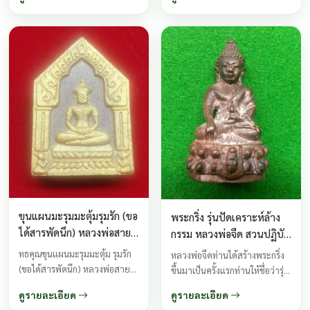
วิทยาคมอาถรรพณ์สายเขมร
โบราณโดยตรง)ปัจจุบันนี้เมื่อพูด
ถึงกุมารขอดทรัพย์ ที่มีความเฮี้ยน
และขลัง ต้องเป็นเจ้าตำรับ หลวง
พ่อชื่น ...
ขุนแผนมะรุมมะตุ้มรุมรัก (ขอ
พระกริ่ง รุ่นปัดเคราะห์ล้าง
ได้สารพัดนึก) หลวงพ่อสาย
กรรม หลวงพ่อจืด สวนปฏิบัติ
วัดนามวิจิตร
ธรรมโพธิเศรษฐี
ทธคุณขุนแผนมะรุมมะตุ้ม รุมรัก
หลวงพ่อจืดท่านได้สร้างพระกริ่ง
(ขอได้สารพัดนึก) หลวงพ่อสาย
ขึ้นมาเป็นครั้งแรกท่านให้ชื่อว่ารุ่น
วัดนามวิจิตรมหาเสน่ห์ เมตตา
ปัดเคราะห์ล้างกรรม สร้างแบบเท
ดูรายละเอียด
ดูรายละเอียด
โชคลาภค้าขายให้มีอนุภาพอิทธิ
โบราณ ปลุกเสกทิ้งทวนซึ่งได้นำ