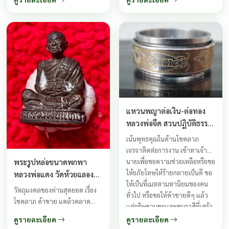
ปรากฏให้เห็นอยู่เนืองๆเป็นเหตุ
ให้การทำมาหากินฝืดเคืองหรือทำ
มาหากินไม่ขึ้น ...
แหวนพญาต่อเงิน-ต่อทอง
หลวงพ่อจืด สวนปฏิบัติธรรม
โพธิเศรษฐี
เน้นพุทธคุณในด้านโชคลาภ
เจรจาติดต่อการงาน เข้าหาเจ้า
พระรูปหล่อขนาดพกพา
นายเพื่อขอความช่วยเหลือหรือขอ
ให้อภัยโทษให้ร้ายกลายเป็นดี ขอ
หลวงพ่อแดง วัดห้วยฉลอง
ให้เป็นที่เมตตามหานิยมของคน
ราษฏร์ จ.อุตรดิตถ์
วัตถุมงคลของท่านสุดยอด เรื่อง
ทั่วไป หรือขอให้ค้าขายดีๆ แล้ว
โชคลาภ ค้าขาย แคล้วคลาด
แต่อธิษฐานขอและชุบราศีที่เศร้า
เมตตามหานิยม ป้องกันคุณไสย
หมองให้ผ่องใส ปัดเคราะห์โศกโรค
ดูรายละเอียด
ดูรายละเอียด
คุณคน ...
ภัย ...