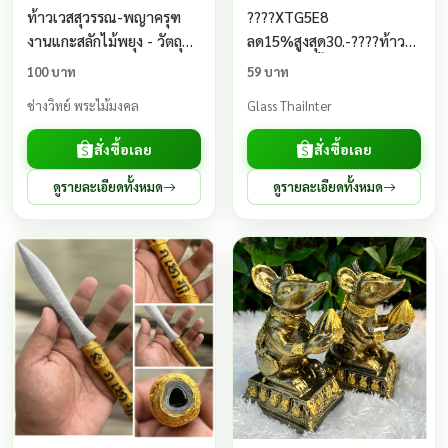
ท้าวเวสสุวรรณ-พญาครุฑ
????XTG5E8
งานแกะสลักไม้พยุง - วัตถุ
ลด15%สูงสุด30.-????ท้าว
มงคล
เวสสุวรรณ จี้เท้าเวสสุวรรณ
100 บาท
59 บาท
กุหลาบแดง????แผ่นทอง
ช่างวิทย์ พระไม้มงคล
Glass ThaiInter
เสริมการงาน เสริมการเงิน
เสริมดวง ปลุกเสกแล้ว
สั่งซื้อเลย
สั่งซื้อเลย
ดูรายละเอียดทั้งหมด
ดูรายละเอียดทั้งหมด