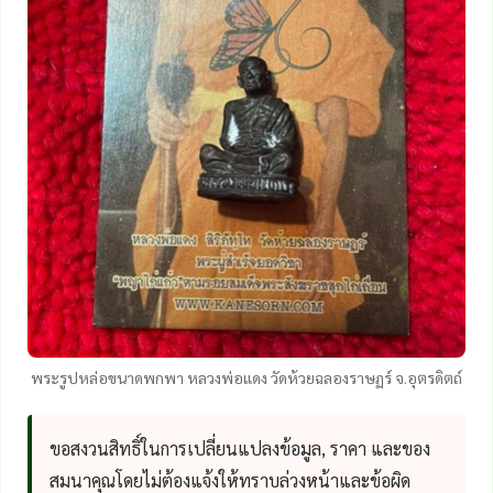
พระรูปหล่อขนาดพกพา หลวงพ่อแดง วัดห้วยฉลองราษฏร์ จ.อุตรดิตถ์
ขอสงวนสิทธิ์ในการเปลี่ยนแปลงข้อมูล, ราคา และของ
สมนาคุณโดยไม่ต้องแจ้งให้ทราบล่วงหน้าและข้อผิด