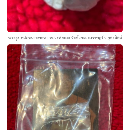
พระรูปหล่อขนาดพกพา หลวงพ่อแดง วัดห้วยฉลองราษฏร์ จ.อุตรดิตถ์