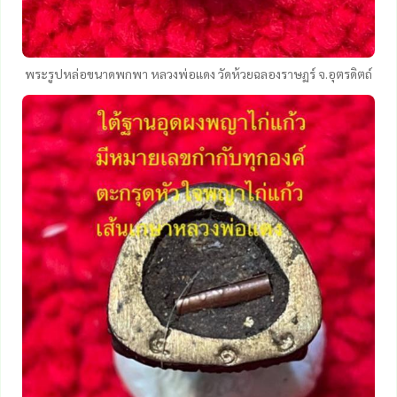
พระรูปหล่อขนาดพกพา หลวงพ่อแดง วัดห้วยฉลองราษฏร์ จ.อุตรดิตถ์