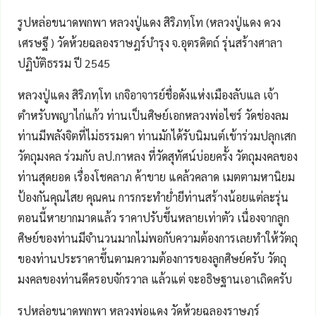
รูปหล่อขนาดพกพา หลวงปู่แดง สิริภทฺโท (หลวงปู่แดง ดวง
เศรษฐี ) วัดห้วยฉลองราษฎร์บำรุง จ.อุตรดิตถ์ รุ่นสร้างศาลา
ปฏิบัติธรรม ปี 2545
หลวงปู่แดง สิริภทฺโท เกจิอาจารย์ชื่อดังแห่งเมืองลับแล เจ้า
ตำหรับพญาไก่แก้ว ท่านเป็นศิษย์เอกหลวงพ่อไซร์ วัดช่องลม
ท่านมีพลังจิตที่ไม่ธรรมดา ท่านมักได้รับนิมนต์เข้าร่วมปลุกเสก
วัตถุมงคล ร่วมกับ ลป.กาหลง ที่วัดสุทัศน์บ่อยครั้ง วัตถุมงคลของ
ท่านสุดยอด เรื่องโชคลาภ ค้าขาย แคล้วคลาด เมตตามหานิยม
ป้องกันคุณไสย คุณคน การกระทำย่ำยีท่านสร้างน้อยแต่ละรุ่น
ตอนนี้หายากมาดแล้ว ราคาปรับขึ้นหลายเท่าตัว เนื่องจากลูก
ศิษย์ของท่านมีจำนวนมากไม่พอกับความต้องการเลยทำให้วัตถุ
ของท่านประราคาขึ้นตามความต้องการของลูกศิษย์ครับ วัตถุ
มงคลของท่านดีครอบจักรวาล แล้วแต่ จะอธิษฐานเอาเถิดครับ
รูปหล่อขนาดพกพา หลวงพ่อแดง วัดห้วยฉลองราษฏร์