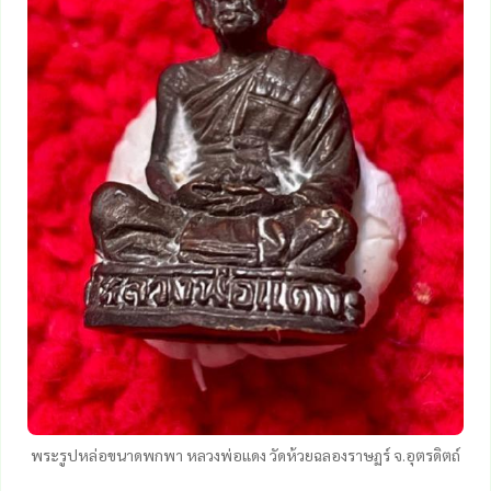
พระรูปหล่อขนาดพกพา หลวงพ่อแดง วัดห้วยฉลองราษฏร์ จ.อุตรดิตถ์