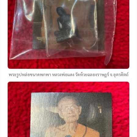
พระรูปหล่อขนาดพกพา หลวงพ่อแดง วัดห้วยฉลองราษฏร์ จ.อุตรดิตถ์