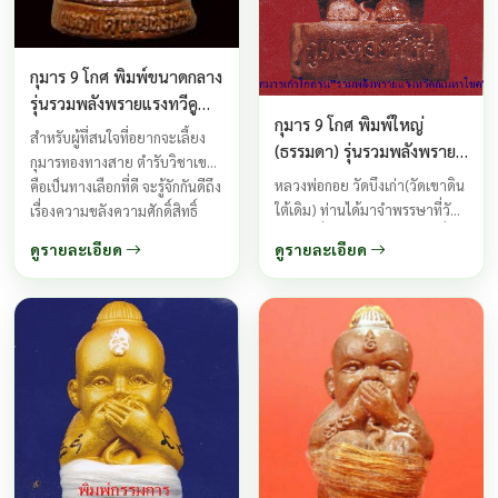
กุมาร 9 โกศ พิมพ์ขนาดกลาง
รุ่นรวมพลังพรายแรงทวีคูณ
กุมาร 9 โกศ พิมพ์ใหญ่
หลวงพ่อกอย ปี 2554
สำหรับผู้ที่สนใจที่อยากจะเลี้ยง
(ธรรมดา) รุ่นรวมพลังพราย
กุมารทองทางสาย ตำรับวิชาเขมร
แรงทวีคูณ ปี2554
หลวงพ่อกอย วัดบึงเก่า(วัดเขาดิน
คือเป็นทางเลือกที่ดี จะรู้จักกันดีถึง
ใต้เดิม) ท่านได้มาจำพรรษาที่วัด
เรื่องความขลังความศักดิ์สิทธิ์
บึงเก่าเพื่อมาพัฒนาสร้างวัด ซึ่ง
ความเฮี้ยน ของกุมารเก้าโกศ เป็น
ดูรายละเอียด
ดูรายละเอียด
อยู่เลยจากวัดเขาดินใต้
กุมารทองกึ่งเทพกึ่งพรายที่มีฤทธิ์
ประมาณ4-5กิโลเมตรเท่านั้น ท่าน
สูงทางด้านเมตตามหานิยม และ
ได้จัดสร้างกุมารทองเก้าโกศรุ่น
เมตตาค้าขาย เหมาะสำหรับเลี้ยง
รวมพลังแรงทวีคูณ ขึ้นมาซึ่งใช้
ไว้เรียกโชคลาภ ...
ชนวนอาถรรพณ์ในรุ่นแรกมาผสม
ในการสร้างครั้งนี้ด้วย ซึ่งมีความ
เข้มขลังและเฮี้ยนแรงเป็นทวีคูณ
...