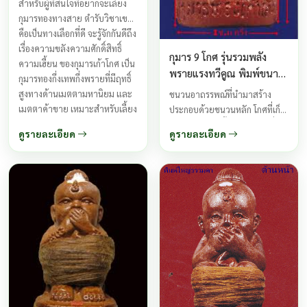
สำหรับผู้ที่สนใจที่อยากจะเลี้ยง
กุมารทองทางสาย ตำรับวิชาเขมร
คือเป็นทางเลือกที่ดี จะรู้จักกันดีถึง
เรื่องความขลังความศักดิ์สิทธิ์
กุมาร 9 โกศ รุ่นรวมพลัง
ความเฮี้ยน ของกุมารเก้าโกศ เป็น
พรายแรงทวีคูณ พิมพ์ขนาด
กุมารทองกึ่งเทพกึ่งพรายที่มีฤทธิ์
เล็ก หลวงพ่อกอย ปี 2554
สูงทางด้านเมตตามหานิยม และ
ชนวนอาถรรพณ์ที่นำมาสร้าง
เมตตาค้าขาย เหมาะสำหรับเลี้ยง
ประกอบด้วยชนวนหลัก โกศที่เก็บ
ไว้เรียกโชคลาภ ...
กระดูกของเด็กทั้งหมด9 โกศ ที่
ดูรายละเอียด
ดูรายละเอียด
ตายอาการต่างๆ9ประการ ที่ถูก
ต้องตามตำราได้ภายในคืน
เดียวกัน ...