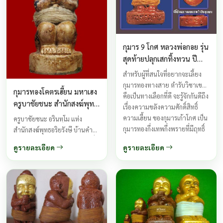
กุมาร 9 โกศ หลวงพ่อกอย รุ่น
สุดท้ายปลุกเสกทิ้งทวน ปี
2556 พิมพ์เล็กขนาดพกพา
สำหรับผู้ที่สนใจที่อยากจะเลี้ยง
ฝังชนวน 27 โกศ
กุมารทองทางสาย ตำรับวิชาเขมร
กุมารทองโคตรเฮี้ยน มหาเฮง
คือเป็นทางเลือกที่ดี จะรู้จักกันดีถึง
ครูบาชัยชนะ สำนักสงฆ์พุทธ
เรื่องความขลังความศักดิ์สิทธิ์
อริยะรังษี
ความเฮี้ยน ของกุมารเก้าโกศ เป็น
ครูบาชัยชนะ อรินทฺโม แห่ง
กุมารทองกึ่งเทพกึ่งพรายที่มีฤทธิ์
สำนักสงฆ์พุทธอริยรังษี บ้านคำภู
สูงทางด้านเมตตามหานิยม และ
จังหวัดบึงกาฬ ท่านเป็นพระป่าที่มี
ดูรายละเอียด
ดูรายละเอียด
เมตตาค้าขาย เหมาะสำหรับเลี้ยง
เวทย์มนต์เป็นเลิศ นอกจากครูบา
ไว้เรียกโชคลาภ ...
ชัยชนะท่านยังได้เล่าเรียนวิชา
เวทยาคมต่างๆของสำนักอื่น
มากมายทั้งต่างประเทศและใน
ประเทศเช่นเขมรที่เป็นพระภิกษุ
และเป็นอาจารย์ฆาราวาสจอม
ขมังเวทย์ ซึ่งเป็นตำราลี้ลับในการ