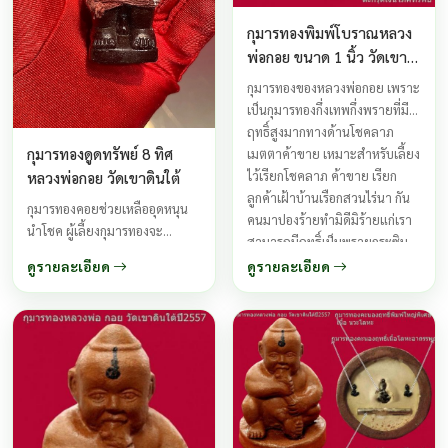
กุมารทองพิมพ์โบราณหลวง
พ่อกอย ขนาด 1 นิ้ว วัดเขา
ดินใต้ ปี 2557
กุมารทองของหลวงพ่อกอย เพราะ
เป็นกุมารทองกึ่งเทพกึ่งพรายที่มี
ฤทธิ์สูงมากทางด้านโชคลาภ
กุมารทองดูดทรัพย์ 8 ทิศ
เมตตาค้าขาย เหมาะสำหรับเลี้ยง
ไว้เรียกโชคลาภ ค้าขาย เรียก
หลวงพ่อกอย วัดเขาดินใต้
ลูกค้าเฝ้าบ้านเรือกสวนไร่นา กัน
กุมารทองคอยช่วยเหลืออุดหนุน
คนมาปองร้ายทำมิดีมิร้ายแก่เรา
นำโชค ผู้เลี้ยงกุมารทองจะ
สามารถมีฤทธิ์เป็นพรายกระซิบ
หาความยากจนมิได้เลย ความ
บอกเหตุร้าย ...
ดูรายละเอียด
ดูรายละเอียด
อดอยากยากจน จะไม่มีวันเกิดขึ้น
จะมีกินมีใช้ตลอดชีวิต ทำมาค้า
ขึ้น กิจการรุ่งเรือง ...