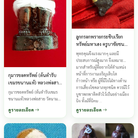
ลูกกรอกพรายกระซิบเรียก
ทรัพย์มหาเฮง ครูบาชัยชนะ
สำนักสงฆ์พุทธอริยรังสี
พุทธคุณจึงแรงมากๆ และมี
ประสบการณ์สูงมาก จึงเหมาะ
มากสำหรับผู้ที่อยากให้ตำแหน่ง
หน้าที่การงานเจริญเติบโต
กุมารขอดทรัพย์ (ต้นตำรับ
ก้าวหน้า หรือ ผู้ที่มีใจใฝ่ทางด้าน
เขมรขนานแท้) หลวงพ่อสาย
การเสี่ยงโชคลาภทุกชนิด ควรมีไว้
วัดนามวิจิตร
กุมารขอดทรัพย์ (ต้นตำรับเขมร
บูชาพกพาติดตัวไว้เป็นอย่างเนือง
ขนานแท้)หลวงพ่อสาย วัดนาม
นิจ ทั้งผู้ที่นิยม ...
วิจิตร ศรีสะเกษ(ผู้สืบทอดพระเวท
ดูรายละเอียด
ดูรายละเอียด
วิทยาคมอาถรรพณ์สายเขมร
โบราณโดยตรง)ปัจจุบันนี้เมื่อพูด
ถึงกุมารขอดทรัพย์ ที่มีความเฮี้ยน
และขลัง ต้องเป็นเจ้าตำรับ หลวง