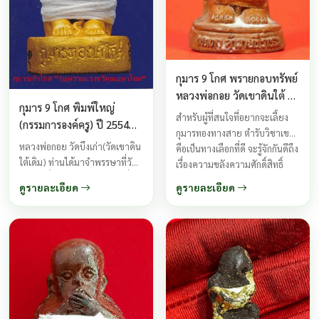
กุมาร 9 โกศ พรายกอบทรัพย์
หลวงพ่อกอย วัดเขาดินใต้ ปี
กุมาร 9 โกศ พิมพ์ใหญ่
2552
สำหรับผู้ที่สนใจที่อยากจะเลี้ยง
(กรรมการองค์ครู) ปี 2554
กุมารทองทางสาย ตำรับวิชาเขมร
รุ่นพรายแรงทวีคูณมหาโชค
หลวงพ่อกอย วัดบึงเก่า(วัดเขาดิน
คือเป็นทางเลือกที่ดี จะรู้จักกันดีถึง
หลวงพ่อกอย วัดเขาดินใต้
ใต้เดิม) ท่านได้มาจำพรรษาที่วัด
เรื่องความขลังความศักดิ์สิทธิ์
บึงเก่าเพื่อมาพัฒนาสร้างวัด ซึ่ง
ความเฮี้ยน ของกุมารเก้าโกศ
ดูรายละเอียด
ดูรายละเอียด
อยู่เลยจากวัดเขาดินใต้
พรายกอบทรัพย์ เป็นกุมารทองกึ่ง
ประมาณ4-5กิโลเมตรเท่านั้น ท่าน
เทพกึ่งพรายที่มีฤทธิ์สูงทางด้าน
ได้จัดสร้างกุมารทองเก้าโกศรุ่น
เมตตามหานิยม และเมตตา
รวมพลังแรงทวีคูณ ขึ้นมาซึ่งใช้
ค้าขาย เหมาะสำหรับเลี้ยงไว้
ชนวนอาถรรพณ์ในรุ่นแรกมาผสม
เรียกโชคลาค ...
ในการสร้างครั้งนี้ด้วย ซึ่งมีความ
เข้มขลังและเฮี้ยนแรงเป็นทวีคูณ
...