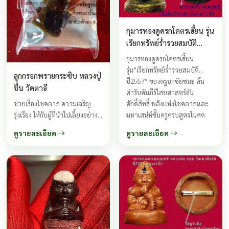
กุมารทองดูดรกโคตรเฮี้ยน รุ่น
เรียกทรัพย์ร่ำรวยสมบัติ
ครูบาชัยชนะ สำนักสงฆ์พุทธ
กุมารทองดูดรกโคตรเฮี้ยน
อริยะรังษี ปี2557
รุ่น”เรียกทรัพย์ร่ำรวยสมบัติ
ลูกกรอกพรายกระซิบ หลวงปู่
ปี2557” ของครูบาชัยชนะ ต้น
ชื่น วัดตาอี
ตำรับคัมภีร์ไสยศาสตร์อัน
ศักดิ์สิทธิ์ พลังแห่งโชคลาภและ
ช่วยเรื่องโชคลาภ ความเจริญ
มหาเสน่ห์ชั้นครูครบสูตรในศต
รุ่งเรือง ให้กับผู้ที่นำไปเลี้ยงอย่าง
วรรษ์ ครูบาชัยชนะ ...
คาดไม่ถึง หลวงปู่บอกว่าลูกกรอก
ดูรายละเอียด
ดูรายละเอียด
รุ่นนี้จะให้เขาช่วยเหลืออะไรเลี้ยง
เข้าให้ดี เขาจะเป็นกำลังหลัก
สำคัญของเราได้