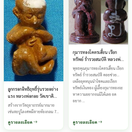
พ่อชื่น ...
กุมารทองโคตรเฮี้ยน เรียก
ทรัพย์ ร่ำรวยสมบัติ หลวงพ่อ
กอย
พุทธคุณกุมารทองโคตรเฮี้ยน เรียก
ทรัพย์ ร่ำรวยสมบัติ คอยช่วย
เหลืออุดหนุนนำโชคและเรียก
ทรัพย์เงินทอง ผู้เลี้ยงกุมารทองจะ
ลูกกรอกอิทธิฤทธิ์รุ่นรวยอย่าง
หาความอยากจนมิได้เลย อด
แรง หลวงพ่อกอย วัดเขาดิน
อยาก ...
ใต้ ปี 2553
สร้างจากวัตถุอาถรรย์มากมาย
เช่นตะปูโลงศพผีตายท้องกลม 7
ป่าช้า เหล็กขนันผี ตะแกรงลอง
ดูรายละเอียด
ดูรายละเอียด
เผาศพเชิงตะกอน พร้อมด้วยแผ่น
ยันต์กำเนิดอาการ32 ...